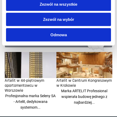
Zezwól na wszystkie
Zezwól na wybór
Odmowa
Artelit w 44-piętrowym
Artelit w Centrum Kongresowym
apartamentowcu w
w Krakowie
Warszawie
Marka ARTELIT Professional
Profesjonalna marka Seleny SA
wspierała budowę jednego z
- Artelit, dedykowana
najbardziej...
systemom...